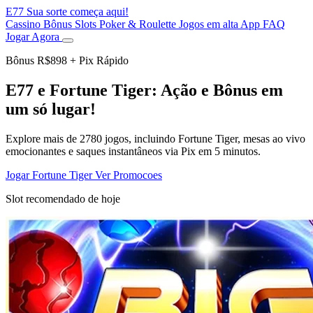
E77
Sua sorte começa aqui!
Cassino
Bônus
Slots
Poker & Roulette
Jogos em alta
App
FAQ
Jogar Agora
Bônus R$898 + Pix Rápido
E77 e Fortune Tiger: Ação e Bônus em
um só lugar!
Explore mais de 2780 jogos, incluindo Fortune Tiger, mesas ao vivo
emocionantes e saques instantâneos via Pix em 5 minutos.
Jogar Fortune Tiger
Ver Promocoes
Slot recomendado de hoje