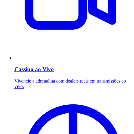
Cassino ao Vivo
Vivencie a adrenalina com dealers reais em transmissões ao
vivo.