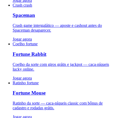
Jogar agora
Crash
crash
Spaceman
Crash game intergalático — aposte e cashout antes do
Spaceman desaparecer.
Jogar agora
Coelho
fortune
Fortune Rabbit
Coelho da sorte com giros grátis e jackpot — caça-níqueis
lucky online.
Jogar agora
Ratinho
fortune
Fortune Mouse
Ratinho da sorte — caça-níqueis classic com bônus de
cadastro e rodadas grátis.
Jogar agora