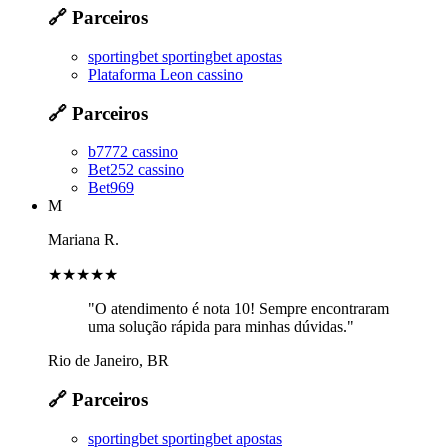
🔗
Parceiros
sportingbet sportingbet apostas
Plataforma Leon cassino
🔗
Parceiros
b7772 cassino
Bet252 cassino
Bet969
M
Mariana R.
★★★★★
"O atendimento é nota 10! Sempre encontraram
uma solução rápida para minhas dúvidas."
Rio de Janeiro, BR
🔗
Parceiros
sportingbet sportingbet apostas