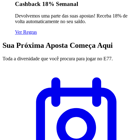
Cashback 18% Semanal
Devolvemos uma parte das suas apostas! Receba 18% de
volta automaticamente no seu saldo.
Ver Regras
Sua Próxima Aposta Começa Aqui
Toda a diversidade que você procura para jogar no E77.