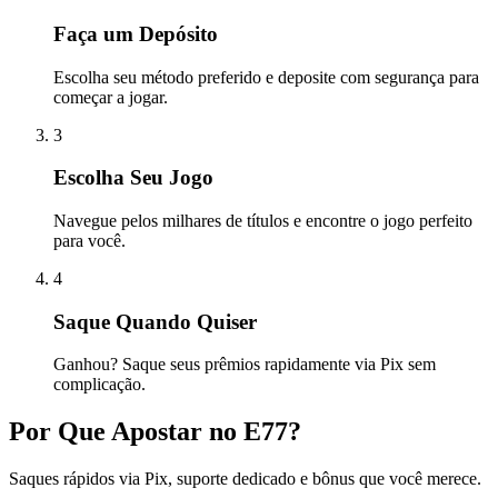
Faça um Depósito
Escolha seu método preferido e deposite com segurança para
começar a jogar.
3
Escolha Seu Jogo
Navegue pelos milhares de títulos e encontre o jogo perfeito
para você.
4
Saque Quando Quiser
Ganhou? Saque seus prêmios rapidamente via Pix sem
complicação.
Por Que Apostar no E77?
Saques rápidos via Pix, suporte dedicado e bônus que você merece.