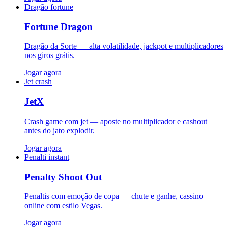
Dragão
fortune
Fortune Dragon
Dragão da Sorte — alta volatilidade, jackpot e multiplicadores
nos giros grátis.
Jogar agora
Jet
crash
JetX
Crash game com jet — aposte no multiplicador e cashout
antes do jato explodir.
Jogar agora
Penalti
instant
Penalty Shoot Out
Penaltis com emoção de copa — chute e ganhe, cassino
online com estilo Vegas.
Jogar agora