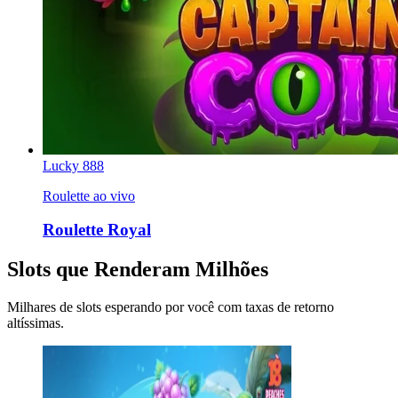
Lucky 888
Roulette ao vivo
Roulette Royal
Slots que Renderam Milhões
Milhares de slots esperando por você com taxas de retorno
altíssimas.