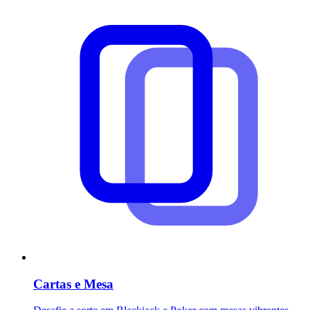
Cartas e Mesa