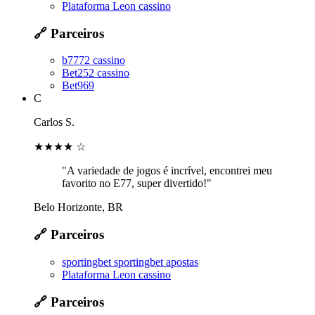
Plataforma Leon cassino
🔗
Parceiros
b7772 cassino
Bet252 cassino
Bet969
C
Carlos S.
★★★★ ☆
"A variedade de jogos é incrível, encontrei meu
favorito no E77, super divertido!"
Belo Horizonte, BR
🔗
Parceiros
sportingbet sportingbet apostas
Plataforma Leon cassino
🔗
Parceiros