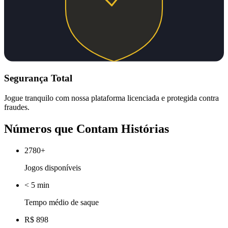
Segurança Total
Jogue tranquilo com nossa plataforma licenciada e protegida contra
fraudes.
Números que Contam Histórias
2780+
Jogos disponíveis
< 5 min
Tempo médio de saque
R$ 898