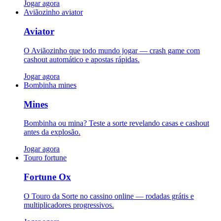
Jogar agora
Aviãozinho
aviator
Aviator
O Aviãozinho que todo mundo jogar — crash game com
cashout automático e apostas rápidas.
Jogar agora
Bombinha
mines
Mines
Bombinha ou mina? Teste a sorte revelando casas e cashout
antes da explosão.
Jogar agora
Touro
fortune
Fortune Ox
O Touro da Sorte no cassino online — rodadas grátis e
multiplicadores progressivos.